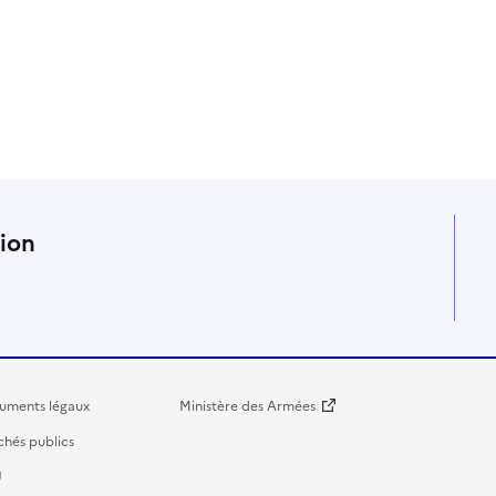
n
tion
uments légaux
Ministère des Armées
hés publics
U