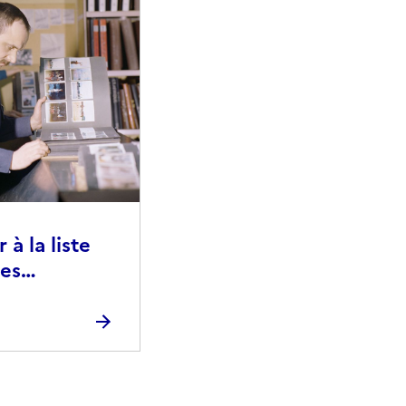
à la liste
ies
raphiques