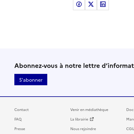
Partager sur Facebook
Partager sur X
Partager sur LinkedI
Abonnez-vous à notre lettre d’informa
S'abonner
Contact
Venir en médiathèque
Doc
FAQ
La librairie
Marc
Presse
Nous rejoindre
CG