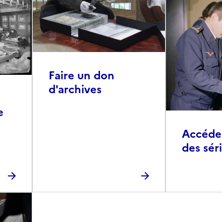
Faire un don
d'archives
e
Accéder 
des sér
photog