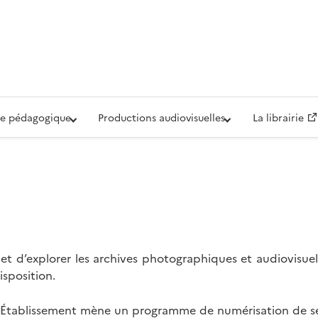
iovisuelle de la Défense (ECPAD)
e pédagogique
Productions audiovisuelles
La librairie
t d’explorer les archives photographiques et audiovisuel
isposition.
l’Établissement mène un programme de numérisation de se