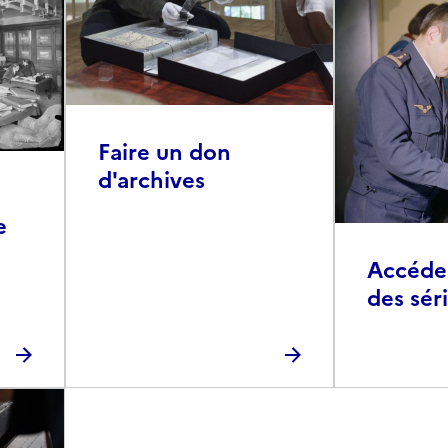
Faire un don
d'archives
e
Accéder 
des sér
photog