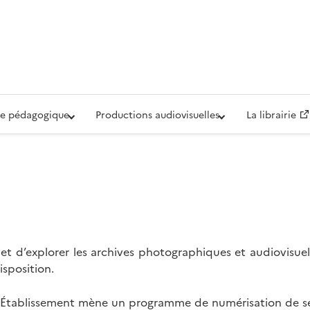
iovisuelle de la Défense (ECPAD)
e pédagogique
Productions audiovisuelles
La librairie
t d’explorer les archives photographiques et audiovisuel
isposition.
l’Établissement mène un programme de numérisation de se