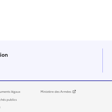
n
tion
uments légaux
Ministère des Armées
hés publics
U