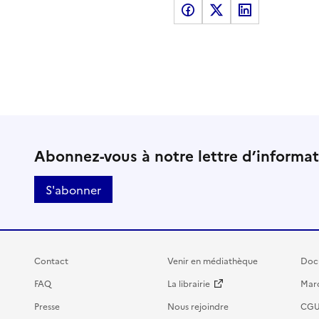
Partager sur Facebook
Partager sur X
Partager sur LinkedI
Abonnez-vous à notre lettre d’informa
S'abonner
Contact
Venir en médiathèque
Doc
FAQ
La librairie
Marc
Presse
Nous rejoindre
CG