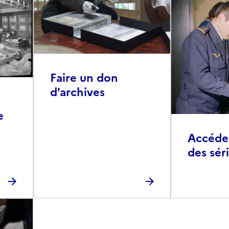
Faire un don
d'archives
e
Accéder 
des sér
photog