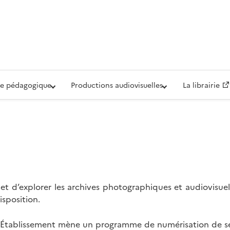
iovisuelle de la Défense (ECPAD)
e pédagogique
Productions audiovisuelles
La librairie
t d’explorer les archives photographiques et audiovisuel
isposition.
l’Établissement mène un programme de numérisation de se