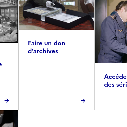
Faire un don
d'archives
e
Accéder 
des sér
photog