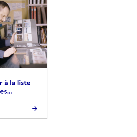
à la liste
ies
raphiques