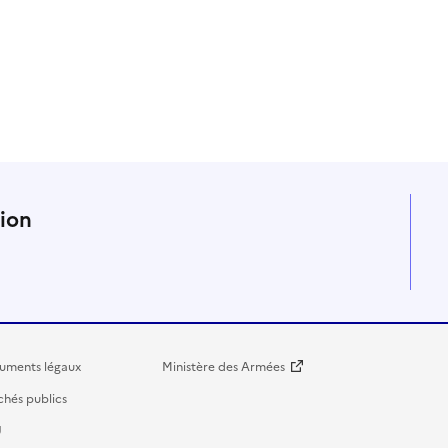
n
tion
uments légaux
Ministère des Armées
hés publics
U