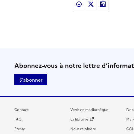
Partager sur Facebook
Partager sur X
Partager sur LinkedI
Abonnez-vous à notre lettre d’informa
S'abonner
Contact
Venir en médiathèque
Doc
FAQ
La librairie
Marc
Presse
Nous rejoindre
CG