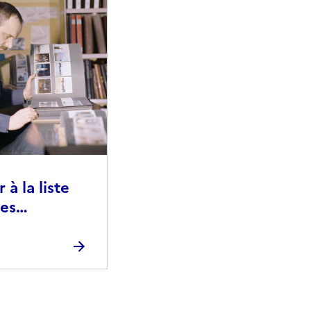
à la liste
ies
raphiques