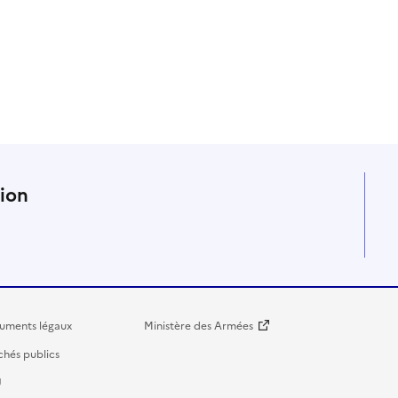
n
tion
uments légaux
Ministère des Armées
hés publics
U