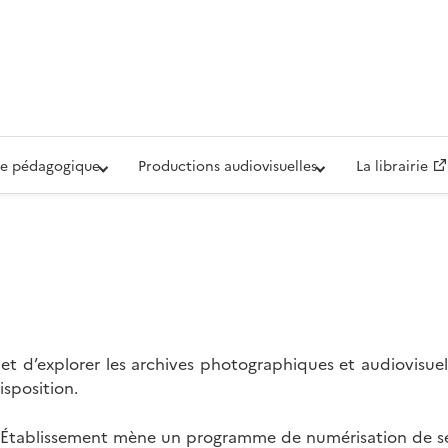
iovisuelle de la Défense (ECPAD)
e pédagogique
Productions audiovisuelles
La librairie
t d’explorer les archives photographiques et audiovisuel
isposition.
l’Établissement mène un programme de numérisation de se