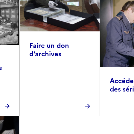
Faire un don
d'archives
e
Accéder 
des sér
photog