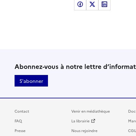
Partager sur Facebook
Partager sur X
Partager sur LinkedI
Abonnez-vous à notre lettre d’informa
S'abonner
Contact
Venir en médiathèque
Doc
FAQ
La librairie
Marc
Presse
Nous rejoindre
CG