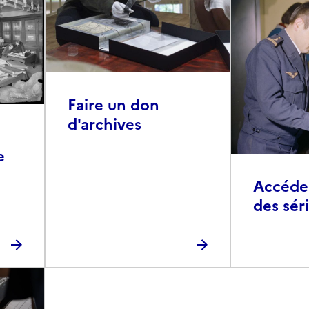
Faire un don
d'archives
e
Accéder 
des sér
photog