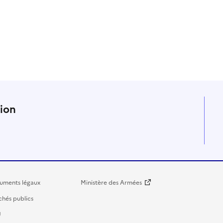
n
tion
uments légaux
Ministère des Armées
hés publics
U