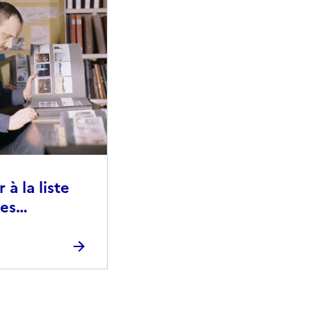
à la liste
ies
raphiques