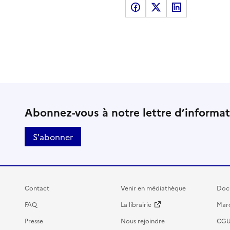
Partager sur Facebook
Partager sur X
Partager sur LinkedI
Abonnez-vous à notre lettre d’informa
S'abonner
Contact
Venir en médiathèque
Doc
FAQ
La librairie
Marc
Presse
Nous rejoindre
CG