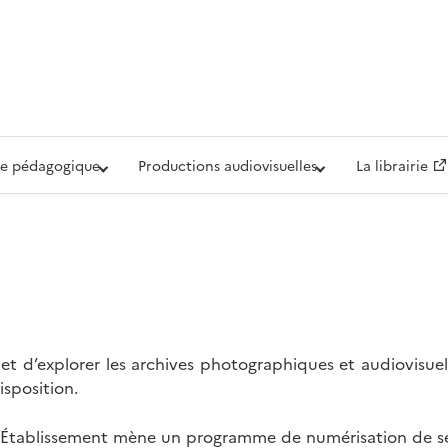
iovisuelle de la Défense (ECPAD)
e pédagogique
Productions audiovisuelles
La librairie
t d’explorer les archives photographiques et audiovisuel
isposition.
l’Établissement mène un programme de numérisation de se