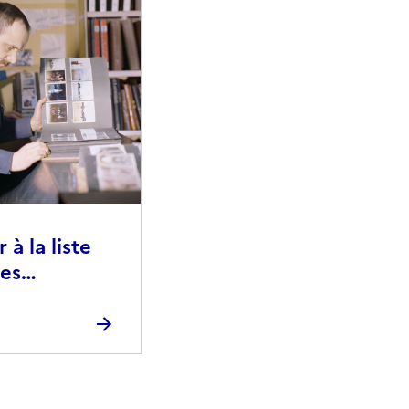
à la liste
ies
raphiques