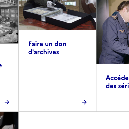
Faire un don
d'archives
e
Accéder 
des sér
photog