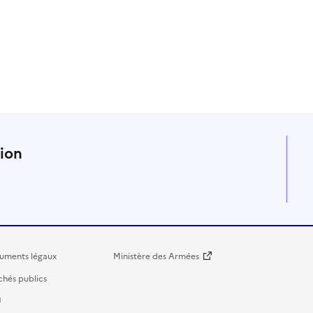
n
tion
uments légaux
Ministère des Armées
hés publics
U