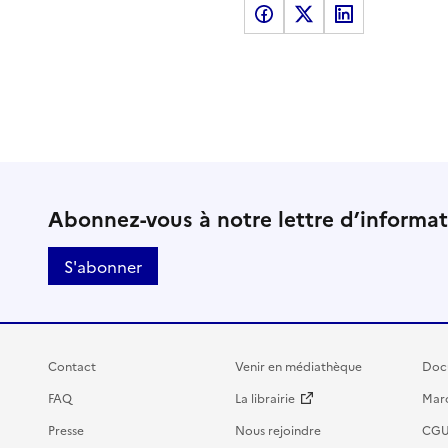
Partager sur Facebook
Partager sur X
Partager sur LinkedI
Abonnez-vous à notre lettre d’informa
S'abonner
Contact
Venir en médiathèque
Doc
FAQ
La librairie
Marc
Presse
Nous rejoindre
CG