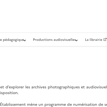
iovisuelle de la Défense (ECPAD)
e pédagogique
Productions audiovisuelles
La librairie
t d’explorer les archives photographiques et audiovisuel
isposition.
l’Établissement mène un programme de numérisation de se