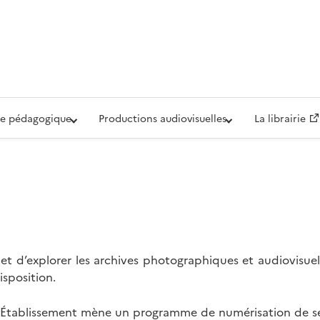
iovisuelle de la Défense (ECPAD)
e pédagogique
Productions audiovisuelles
La librairie
t d’explorer les archives photographiques et audiovisuel
isposition.
l’Établissement mène un programme de numérisation de se