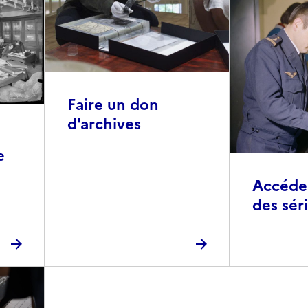
Faire un don
d'archives
e
Accéder 
des sér
photog