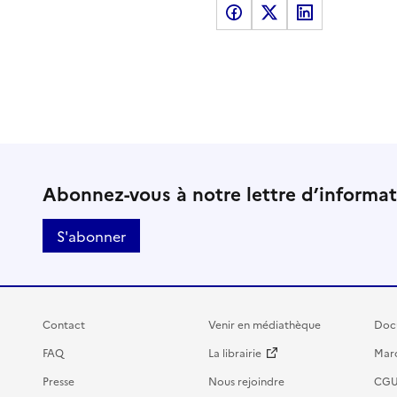
Partager sur Facebook
Partager sur X
Partager sur LinkedI
Abonnez-vous à notre lettre d’informa
S'abonner
Contact
Venir en médiathèque
Doc
FAQ
La librairie
Marc
Presse
Nous rejoindre
CG