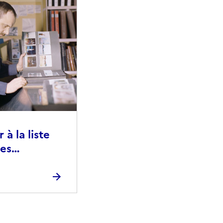
à la liste
ies
raphiques