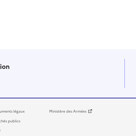
n
tion
uments légaux
Ministère des Armées
hés publics
U